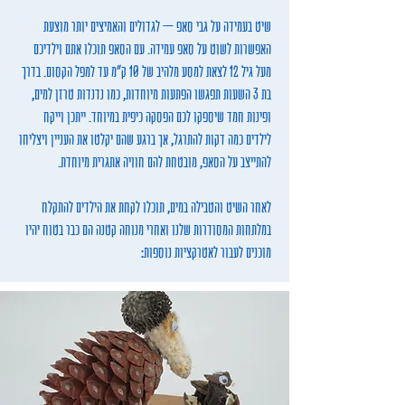
שיט בעמידה על גבי סאפ – לגדולים והאמיצים יותר מוצעת
האפשרות לשוט על סאפ עמידה. עם הסאפ תוכלו אתם וילדיכם
מעל גיל 12 לצאת למסע מלהיב של 10 ק"מ עד למפל הקסום. בדרך
בת 3 השעות תפגשו הפתעות מיוחדות, כמו נדנדות טרזן למים,
ופינות חמד שיספקו לכם הפסקה כיפית במיוחד. ייתכן וייקח
לילדים כמה דקות להתרגל, אך ברגע שהם יקלטו את העניין ויצליחו
להתייצב על הסאפ, מובטחת להם חוויה אתגרית מיוחדת.
לאחר השיט והטבילה במים, תוכלו לקחת את הילדים להתקלח
במלתחות המסודרות שלנו ואחרי מנוחה קטנה הם כבר בטוח יהיו
מוכנים לעבור לאטרקציות נוספות: