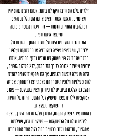
הילדים שלנו הם הדבר היקר לנו ביותר. אנחנו רוצים שהם יהיו
מאושרים, וכאשר אנחנו רואים אותם משתוללים, נהנים
ומתלהבים מחוויות חדשות – זהו זיכרון משפחתי מתוק
שיישאר איתנו תמיד.
הורים רבים מתלוננים היום על שעות המסך המרובות של
ילדיהם, שמעדיפים צפייה בטלוויזיה או התעסקות בטלפון
החכם שלהם על פני משחק עם חברים בחוץ. כהורים, אנחנו
יודעים שישיבה ארוכה כל כך מול המסך, ללא פעילות גופנית,
אינה מועילה לנפשם ולגופם, אך אנו מתקשים לעתים להציע
להם פעילויות חלופיות שבהן הם באמת ירצו להשתתף. אם זה
המצב גם אצלכם בבית, יש לנו פיתרון מצוין בשבילכם –
פארק
אטרקציות
לילדים בצפון שיעניק לכל המשפחה יום של חוויות
והרפתקאות נפלאות.
במתחם אינדי פארק הקסום, השוכן על גדות נהר הירדן, מצפה
לילדים עולם של הרפתקאות – פעילויות מים, פעילויות
אתגריות, סדנאות ועוד. בכרטיס הכול כלול אחד אתם נהנים