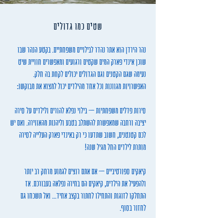
שטים כמו גדולים
נהר הירדן הוא אתר נהדר לבילויים משפחתיים. בקטע הנהר שבו
שוכן אינדי פארק המים שקטים ורגועים ומאפשרים חוויית שיט
נעימה שגם הקטנים וגם הגדולים יכולים לקחת בה חלק.
האפשרויות מגוונות וכל אחד מהילדים יכול למצוא את מבוקשו:
סירות פדלים משפחתיות – בילוי נפלא להורים ולילדים על סירה
יציבה ורחבה שמאפשרת להשתלב בטבע וליהנות מהאווירה. ואם יש
לכם קטנטנים, חשוב שתדעו כי רק באינדי פארק העלייה לסירה
מותרת לילדים החל מגיל שנה!
קיאקים ספורטיביים – אם אתם רוצים לגמוע מרחק רב יותר
ולהפעיל את הילדים, קיאקים הם בחירה נפלאה בעבורכם. אז
התחלקו לזוגות והתחילו לחתור בקצב אחיד... ואל תשכחו גם
לחזור בסוף.