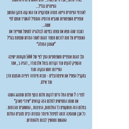
הצימרים בגליל...
לאורחי הצימרים הייתה חסרה אטרקציה אז הוא קנה מזקן המושב
אופניים משפחתיות שהביא מרוסיה והתחיל להשכיר אותם לפי
שעה...
כעבור שנה מצא את עצמו בטיסה לבולגריה למפעל שמייצר את
האופניים על מנת לרכוש מספר זוגות לאתר החדש שנפתח בגליל
"אגמון החולה"
מ2 זוגות אופניים משפחתיות הפך לצי של 500 מקומות ישיבה
והספיק להקים עוד נקודות בנחל אלכסנדר , דגניה ב , אתר
התיירות ראש הנקרה ועוד
במקביל הפעיל את איצטרובלים - חברת מיחזור ויצירה מהטבע מדן
ועד אילת.
לפני כ-7 שנים החל היזם לרקום חלום נוסף חלום שחוגג השנה
את שנתו החמישית לחלום הזה קוראים "אינדי פארק"
בחלום הזה מושקעים כל החלומות, הרצונות , המשאבים והכוחות .
כל אבן שנהפכה זכתה לטיפול מיוחד ובעזרת רבים וטובים החלום
התגשם וממשיך לבנות ולהתחדש.