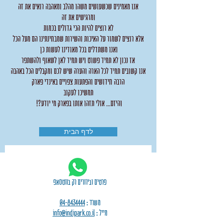
אנו מאמינים שכשעושים משהו מהלב ומאהבה רואים את זה
ומרגישים את זה
לא רוצים להיות הכי גדולים בכמות
אלא רוצים לשמור על האיכות והשירות שמבחינתינו הם מעל הכל
ואנו משתדלים בכל מאודינו לעשות כן
אז נכון לא תמיד פשוט ויש תמיד לאן לשאוף ולהשתפר
אנו קשובים תמיד לכל הארה והערה שיש לכם ומקבלים הכל באהבה
הרבה חידושים והפתעות צפויים באינדי פארק
תמשיכו לעקוב
והיזם... אולי תזהו אותו בפארק מי יודע?!
לדף הבית
פרטים ובירורים רק בווטסאפ
משרד :
04-8434444
מייל :
info@indipark.co.il