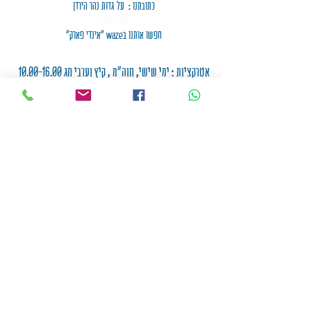
כתובתנו : על גדות נהר הירדן
יסוד המעלה
חפשו אותנו בwaze "אינדי פארק"
אטרקציות : ימי שישי, חוה"מ , קיץ וערבי חג
10.00-16.00
*ראו לוח מודעות
*כניסה אחרונה לאתר עד השעה 14.00
*שייט נסגר בשעה 15.00
*תחנות הפארק נסגרות בשעה 15.30
רוצים לארגן יום גיבוש או אירוע בטבע?
הקליקו כאן
כיתבו לנו: