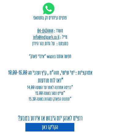
פרטים ובירורים רק בווטסאפ
משרד :
04-8434444
מייל :
info@indipark.co.il
כתובתנו : על גדות נהר הירדן
יסוד המעלה
חפשו אותנו בwaze "אינדי פארק"
אטרקציות : ימי שישי, חוה"מ , קיץ וערבי חג
10.00-16.00
*ראו לוח מודעות
*כניסה אחרונה לאתר עד השעה 14.00
*שייט נסגר בשעה 15.00
*תחנות הפארק נסגרות בשעה 15.30
רוצים לארגן יום גיבוש או אירוע בטבע?
הקליקו כאן