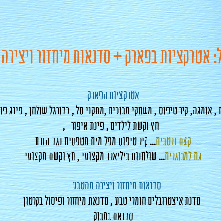
: אטרקציות בפארק + סדנאות מיחזור ויצירה 
אטרקציות הפארק
, אומגה, קיר טיפוס , משחקי מבוכים ,מתקני סל , כדורגל שולחן , פינג פונ
, חץ וקשת לילדים , פינת איפור
קצת נרטבים
... קיר טיפוס מפל מים מטפסים נגד הזרם
גם למבוגרים
... שולחנות ביליארד מקצועי , חץ וקשת מקצועי
- סדנאות מיחזור ויצירה מהטבע
סדנת איצטרובלים חומרי טבע , סדנאת מיחזור ופיסול בקרטון
סדנאת במבוק