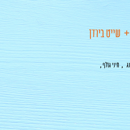
+ שייט בירדן
ג , מיני גולף ,