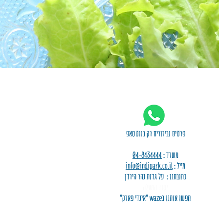
פרטים ובירורים רק בווטסאפ
משרד :
04-8434444
מייל :
info@indipark.co.il
כתובתנו : על גדות נהר הירדן
יסוד המעלה
חפשו אותנו בwaze "אינדי פארק"