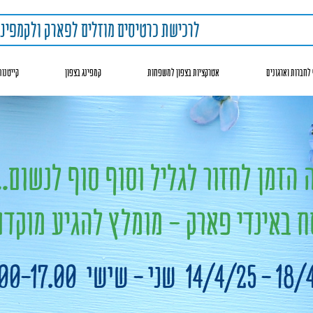
לרכישת כרטיסים מוזלים לפארק ולקמפינג
 לחברות וארגונים
אטרקציות בצפון למשפחות
קמפינג בצפון
קייטנות
 הזמן לחזור לגליל וסוף סוף לנשום..
 באינדי פארק -
מומלץ להגיע מוקדם
י - שישי 10.00-17.00