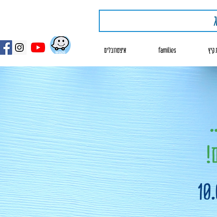
 קיץ
families
איצטרובלים
.
!