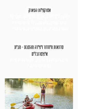
אטרקציות הפארק
פארק חבלים לילדים , אומגה, קיר טיפוס , מתקני סל ,
כדורגל שולחן , פינג פונג , קיר טיפוס מפל מים
מטפסים ונרטבים ,
חץ וקשת לילדים , פינת איפור
סדנאות מיחזור ויצירה מהטבע - מבית
איצטרובלים
סדנת איצטרובלים חומרי
טבע , סדנאת מיחזור ופיסול
בקרטון
סדנאת במבוק