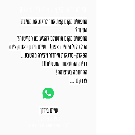
קייטנות קיץ באינדי פארק
מחפשים מקום קצת אחר לחגוג את מסיבת
הסיום?
מחפשים מקום מוושלם להגיע עם הקייטנה?
הכל כלול היחיד בצפון! - שייט בירדן+אטרקציות
הפארק+סדנאות מיחזור ויצירה מהטבע...
בדיוק מה שאתם מחפשים!!!
ההרשמה בעיצומה!
צרו קשר...
שייט בירדן
בסירות פדאלים
*בליווי מדריך מטעמכם על כל סירה